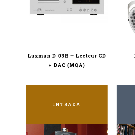
ya
Luxman D-03R — Lecteur CD
+ DAC (MQA)
INTRADA