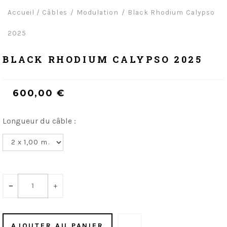
Accueil
/
Câbles
Modulation
Black Rhodium Calypso
2025
BLACK RHODIUM CALYPSO 2025
600,00 €
Longueur du câble :
-
+
AJOUTER AU PANIER