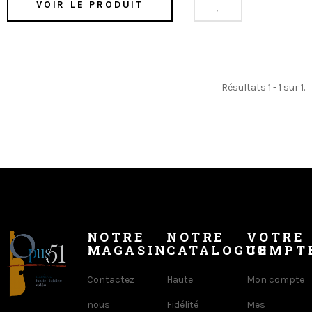
VOIR LE PRODUIT
Résultats 1 - 1 sur 1.
NOTRE
NOTRE
VOTRE
MAGASIN
CATALOGUE
COMPT
Contactez
Haute
Mon compte
nous
Fidélité
Mes